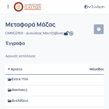
Σύνδεση
Μάθημα : Μεταφορά Μάζας
Κωδικός : CMNG2169
Αρχική Σελίδα
Μεταφορά Μάζας
Έγγραφα
Μεταφορά Μάζας
CMNG2169 - Διονύσιος Μαντζαβίνος
Έγγραφα
Αρχικός κατάλογος
Αρχείο
Μέγεθος
Extra Ύλη
Ασκήσεις
Διαλέξεις