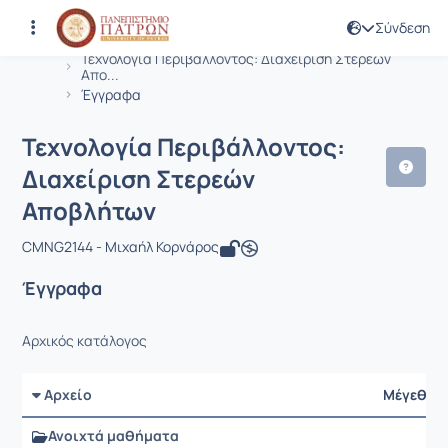
Σύνδεση
Μάθημα : Τεχνολογία Περιβάλλοντος
Κωδικός : CMNG2144
Αρχική Σελίδα
Τεχνολογία Περιβάλλοντος: Διαχείριση Στερεών
Απο...
Έγγραφα
Τεχνολογία Περιβάλλοντος:
Διαχείριση Στερεών
Αποβλήτων
CMNG2144 - Μιχαήλ Κορνάρος
Έγγραφα
Αρχικός κατάλογος
Αρχείο
Μέγεθος
Ανοιχτά μαθήματα