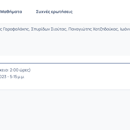
Αρχές Γλωσσών Προγραμματισμού και
CEID1091
Μαθήματα
Συχνές ερωτήσεις
ωσσών Προγραμματισμού και Μεταφρ
νης Γαροφαλάκης, Σπυρίδων Σιούτας, Παναγιώτης Χατζηδούκας, Ιωά
εια: 2:00 ώρες)
23 - 5:15 μ.μ.