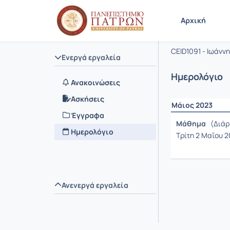
Μάθημα : 
Κωδικός : 
Αρχική
Αρχές Γλ
CEID1091 - Ιωάν
Ενεργά εργαλεία
Ημερολόγιο
Ανακοινώσεις
Ασκήσεις
Μάιος 2023
Έγγραφα
Μάθημα
(Διάρκ
Ημερολόγιο
Τρίτη 2 Μαΐου 20
Ανενεργά εργαλεία