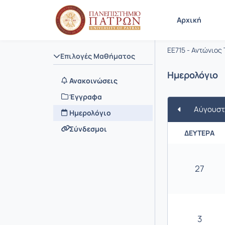
Μάθημα : 
Κωδικός : 
Αρχική
Προσαρμο
EE715 - Αντώνιος 
Επιλογές Μαθήματος
Ημερολόγιο
Ανακοινώσεις
Έγγραφα
Αύγουστ
Ημερολόγιο
Σύνδεσμοι
ΔΕΥΤΈΡΑ
27
3