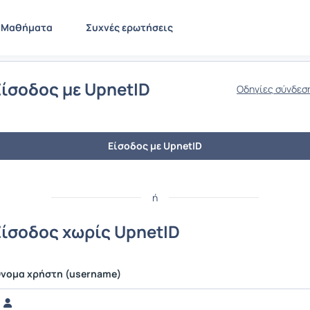
Μαθήματα
Συχνές ερωτήσεις
Είσοδος με UpnetID
Οδηγίες σύνδεσ
Είσοδος με UpnetID
ή
Είσοδος χωρίς UpnetID
νομα χρήστη (username)