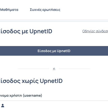
Μαθήματα
Συχνές ερωτήσεις
Είσοδος με UpnetID
Οδηγίες σύνδεσ
Είσοδος με UpnetID
ή
Είσοδος χωρίς UpnetID
νομα χρήστη (username)