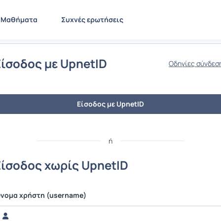
Μαθήματα
Συχνές ερωτήσεις
Είσοδος με UpnetID
Οδηγίες σύνδεσ
Είσοδος με UpnetID
ή
Είσοδος χωρίς UpnetID
νομα χρήστη (username)