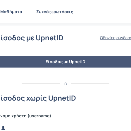
Μαθήματα
Συχνές ερωτήσεις
Είσοδος με UpnetID
Οδηγίες σύνδεσ
Είσοδος με UpnetID
ή
Είσοδος χωρίς UpnetID
νομα χρήστη (username)