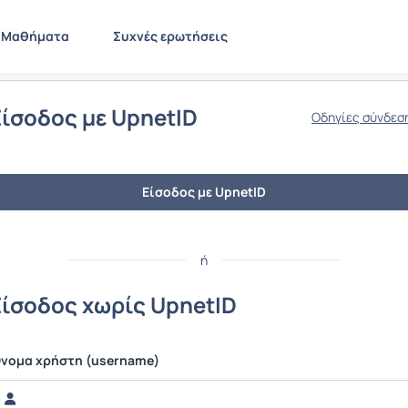
Μαθήματα
Συχνές ερωτήσεις
Είσοδος με UpnetID
Οδηγίες σύνδεσ
Είσοδος με UpnetID
ή
Είσοδος χωρίς UpnetID
νομα χρήστη (username)