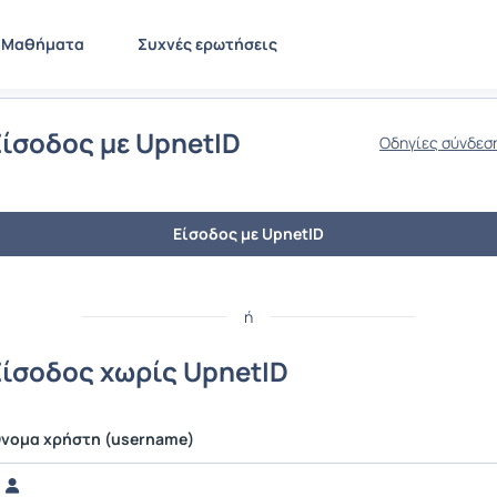
Μαθήματα
Συχνές ερωτήσεις
Είσοδος με UpnetID
Οδηγίες σύνδεσ
Είσοδος με UpnetID
ή
Είσοδος χωρίς UpnetID
νομα χρήστη (username)