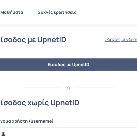
Μαθήματα
Συχνές ερωτήσεις
Είσοδος με UpnetID
Οδηγίες σύνδεσ
Είσοδος με UpnetID
ή
Είσοδος χωρίς UpnetID
νομα χρήστη (username)