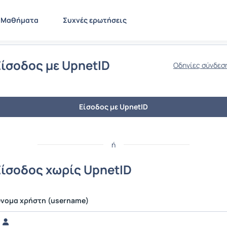
Μαθήματα
Συχνές ερωτήσεις
Είσοδος με UpnetID
Οδηγίες σύνδεσ
Είσοδος με UpnetID
ή
Είσοδος χωρίς UpnetID
νομα χρήστη (username)