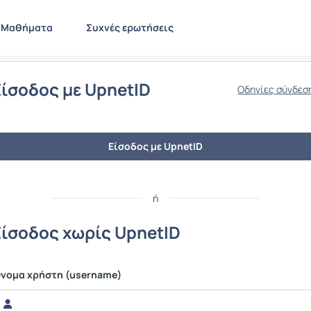
Μαθήματα
Συχνές ερωτήσεις
Είσοδος με UpnetID
Οδηγίες σύνδεσ
Είσοδος με UpnetID
ή
Είσοδος χωρίς UpnetID
νομα χρήστη (username)