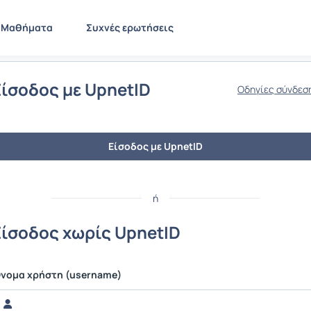
Μαθήματα
Συχνές ερωτήσεις
Είσοδος με UpnetID
Οδηγίες σύνδεσ
Είσοδος με UpnetID
ή
Είσοδος χωρίς UpnetID
νομα χρήστη (username)