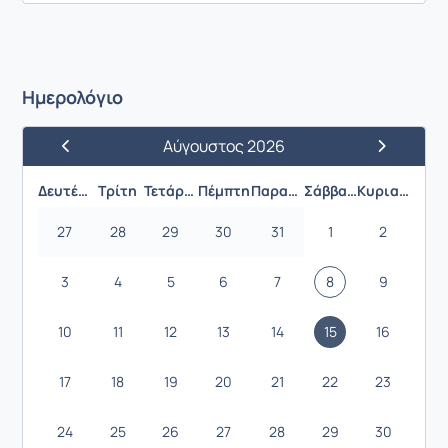
Ημερολόγιο
Αύγουστος 2026
Προηγούμενος Μήνας
Επόμενος 
Δευτέρα
Τρίτη
Τετάρτη
Πέμπτη
Παρασκευή
Σάββατο
Κυριακή
27
28
29
30
31
1
2
3
4
5
6
7
8
9
10
11
12
13
14
15
16
17
18
19
20
21
22
23
24
25
26
27
28
29
30