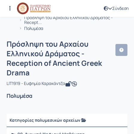
Σύνδεση
Μάθημα : Πρόσληψη του Αρχαίου Ελλη
Κωδικός : LIT1919
Αρχική Σελίδα
Πρόσληψη του Αρχαίου Ελληνικού Δράματος -
Recept...
Πολυμέσα
Πρόσληψη του Αρχαίου
Ελληνικού Δράματος -
Reception of Ancient Greek
Drama
LIT1919 - Ευφημία Καρακάντζα
Πολυμέσα
Κατηγορίες πολυμεσικών αρχείων
Ρυθμ