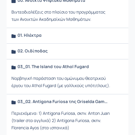
00. Ανοικτά Ψηφιακά Μαθήματα
Βιντεοδιαλέξεις στο πλαίσιο του προγράμματος
των Ανοικτών Ακαδημαϊκών Μαθημάτων.
01. Ηλέκτρα
02. Οιδίποδας
03_01. The Island του Athol Fugard
Νορβηγική παράσταση του ομώνυμου θεατρικού
έργου του Athol Fugard (με γαλλικούς υπότιτλους).
03_02. Antigona Furiosa της Griselda Gambaro
Περιεχόμενα: 1) Antigona Furiosa, σκην. Anton Juan
(trailer στα αγγλικά) 2) Antigona Furiosa, σκην.
Florencia Ayos (στα ισπανικά)