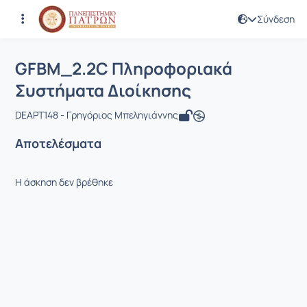
Σύνδεση
Μάθημα : GFBM_2.2C Πληροφοριακά 
Κωδικός : DEAPT148
GFBM_2.2C Πληροφοριακά
Συστήματα Διοίκησης
DEAPT148 - Γρηγόριος Μπεληγιάννης
Αποτελέσματα
Η άσκηση δεν βρέθηκε