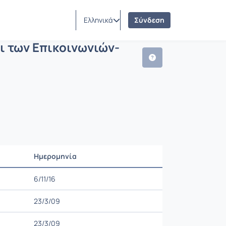
ορίας και των Επικοινωνιών-Εισαγωγή
φα
Ελληνικά
Σύνδεση
ι των Επικοινωνιών-
Ημερομηνία
Ρυθμίσεις επιλογής
6/11/16
23/3/09
23/3/09