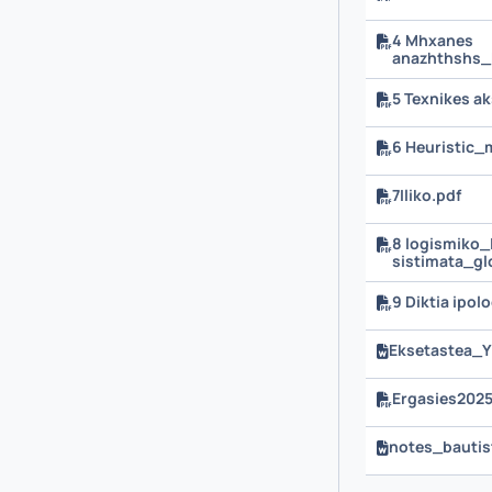
4 Mhxanes
anazhthshs_P
5 Texnikes a
6 Heuristic
7Iliko.pdf
8 logismiko_
sistimata_g
9 Diktia ipo
Eksetastea_
Ergasies202
notes_bautis