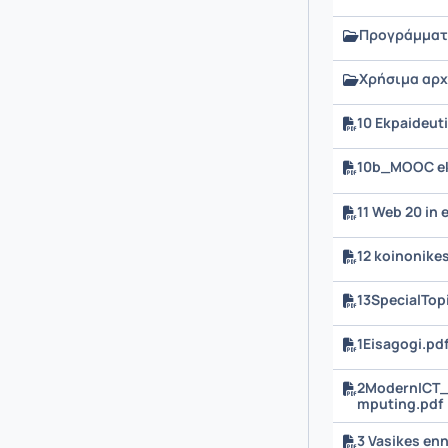
Προγράμμα
Χρήσιμα αρχ
10 Ekpaideuti
10b_MOOC ek
11 Web 20 in 
12 koinonikes
13SpecialTo
1Eisagogi.pd
2ModernICT_
mputing.pdf
3 Vasikes enn