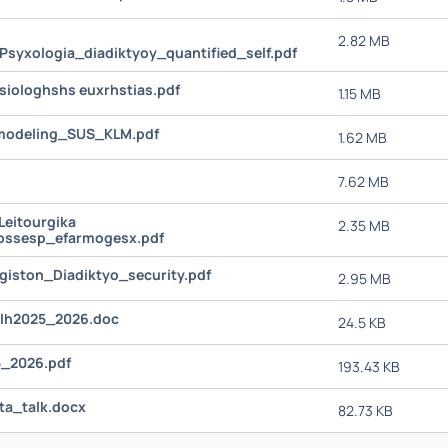
2.82 MB
syxologia_diadiktyoy_quantified_self.pdf
ksiologhshs euxrhstias.pdf
1.15 MB
_modeling_SUS_KLM.pdf
1.62 MB
7.62 MB
Leitourgika
2.35 MB
lossesp_efarmogesx.pdf
logiston_Diadiktyo_security.pdf
2.95 MB
Ylh2025_2026.doc
24.5 KB
5_2026.pdf
193.43 KB
ta_talk.docx
82.73 KB