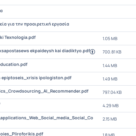
τα
εία για την προαιρετική εργασία
ki Texnologia.pdf
1.05 MB
sapostasews ekpaideysh kai diadiktyo.pdf
700.81 KB
education.pdf
1.44 MB
 epiptoseis_xrisis ipologiston.pdf
1.49 MB
pics_Crowdsourcing_AI_Recommender.pdf
797.04 KB
f
4.29 MB
applications_Web_Social_media_Social_Co
2.15 MB
oies_Pliroforikis.pdf
1.8 MB