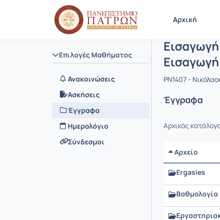
Μάθημα : Ε
Κωδικός :
Αρχική Σελίδα
Αρχική
Εισαγωγή 
Επιλογές Μαθήματος
Εισαγωγή
Ανακοινώσεις
PN1407 - Νικόλαο
Ασκήσεις
Έγγραφα
Έγγραφα
Αρχικός κατάλογ
Ημερολόγιο
Σύνδεσμοι
Αρχείο
Ergasies
Βαθμολογία
Εργαστηρια