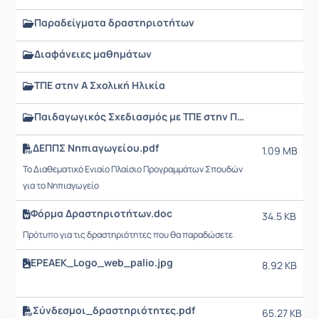
Παραδείγματα δραστηριοτήτων
Διαφάνειες μαθημάτων
ΤΠΕ στην Α Σχολική Ηλικία
Παιδαγωγικός Σχεδιασμός με ΤΠΕ στην Πρώτη Σχολική Ηλικία 2021-2022
ΔΕΠΠΣ Νηπιαγωγείου.pdf
1.09 MB
Το Διαθεματικό Ενιαίο Πλαίσιο Προγραμμάτων Σπουδών
για το Νηπιαγωγείο
Φόρμα Δραστηριοτήτων.doc
34.5 KB
Πρότυπο για τις δραστηριότητες που θα παραδώσετε
EPEAEK_Logo_web_palio.jpg
8.92 KB
Σύνδεσμοι_δραστηριότητες.pdf
65.27 KB