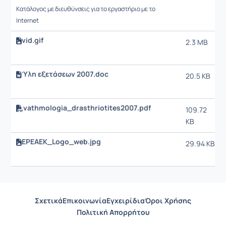
Κατάλογος με διευθύνσεις για το εργαστήριο με το
Internet
vid.gif
2.3 MB
Ύλη εξετάσεων 2007.doc
20.5 KB
vathmologia_drasthriotites2007.pdf
109.72
KB
EPEAEK_Logo_web.jpg
29.94 KB
Σχετικά
Επικοινωνία
Εγχειρίδια
Όροι Χρήσης
Πολιτική Απορρήτου