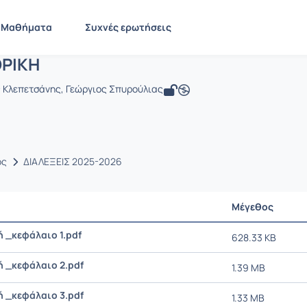
 ΠΛΗΡΟΦΟΡΙΚΗ
 PHA1612
ΠΛΗΡΟΦΟΡΙΚΗ
Έγγραφα
Μαθήματα
Συχνές ερωτήσεις
ΡΙΚΗ
ς Κλεπετσάνης, Γεώργιος Σπυρούλιας
ος
ΔΙΑΛΕΞΕΙΣ 2025-2026
Μέγεθος
 _κεφάλαιο 1.pdf
628.33 KB
 _κεφάλαιο 2.pdf
1.39 MB
 _κεφάλαιο 3.pdf
1.33 MB