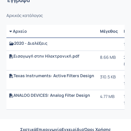
Έγγραφα
Αρχικός κατάλογος
Αρχείο
Μέγεθος
Ημ
2020 - Διαλέξεις
17/
Εισαγωγή στην Ηλεκτρονική.pdf
8.66 MB
20/
8:58
Texas Instruments: Active Filters Design
310.5 KB
10/
12:3
ANALOG DEVICES: Analog Filter Design
4.77 MB
10/
12:2
Σχετικά
Επικοινωνία
Εγχειρίδια
Όροι Χρήσης