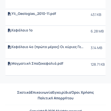
Yli_Geologias_2010-11.pdf
43.1 KB
Κεφάλαιο 1ο
6.28 MB
Κεφάλαιο 4ο (πρώτο μέρος) Οι κύριες Γεωλογικές Δομές
3.14 MB
Μαγματική Σπαζοκεφαλιά.pdf
128.71 KB
Σχετικά
Επικοινωνία
Εγχειρίδια
Όροι Χρήσης
Πολιτική Απορρήτου
Copyright © 2026 All rights reserved