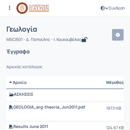
Σύνδεση
Μάθημα : Γεωλογία
Κωδικός : MSCI501
Αρχική Σελίδα
Γεωλογία
Έγγραφα
Γεωλογία
MSCI501 - Δ. Παπούλης - Ι. Κουκουβέλας
Έγγραφα
Αρχικός κατάλογος
Αρχείο
Μέγεθος
ΑΣΚΗΣΕΙΣ
GEOLOGIA_erg-theoria_Jun2011.pdf
197.11 KB
Results June 2011
124.67 KB