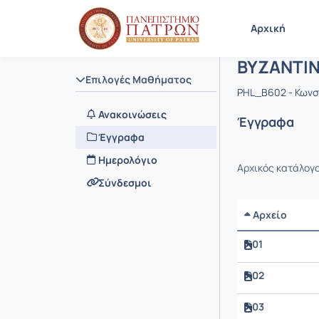
Μάθημα : 
Κωδικός : 
Αρχική Σελίδα
Αρχική
ΒΥΖΑΝΤΙΝ
Επιλογές Μαθήματος
PHL_B602 - Κωνσ
Ανακοινώσεις
Έγγραφα
Έγγραφα
Ημερολόγιο
Αρχικός κατάλογ
Σύνδεσμοι
Αρχείο
01
02
03