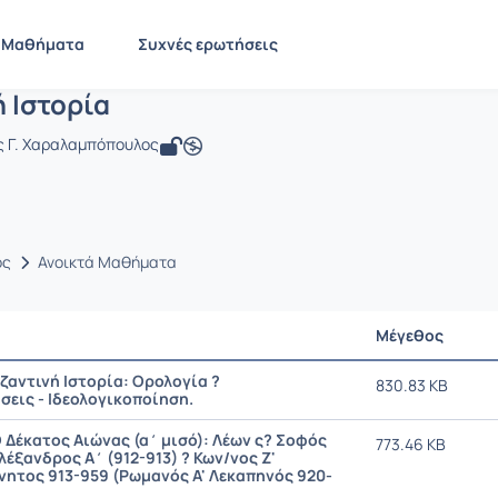
υζαντινή Ιστορία
LIT1873
Βυζαντινή Ιστορία
Έγγραφα
Μαθήματα
Συχνές ερωτήσεις
 Ιστορία
ος Γ. Χαραλαμπόπουλος
ος
Ανοικτά Μαθήματα
Μέγεθος
υζαντινή Ιστορία: Ορολογία ?
830.83 KB
εις - Iδεολογικοποίηση.
Ο Δέκατος Αιώνας (α΄ μισό): Λέων ς? Σοφός
773.46 KB
Αλέξανδρος Α΄ (912-913) ? Κων/νος Ζ'
ητος 913-959 (Ρωμανός Α' Λεκαπηνός 920-