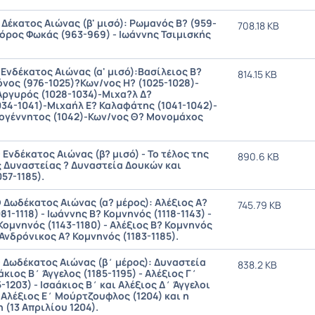
Ο Δέκατος Αιώνας (β' μισό): Ρωμανός Β? (959-
708.18 KB
όρος Φωκάς (963-969) - Ιωάννης Τσιμισκής
 Ενδέκατος Αιώνας (α' μισό):Βασίλειος Β?
814.15 KB
νος (976-1025)?Κων/νος Η? (1025-1028)-
Αργυρός (1028-1034)-Μιχα?λ Δ?
34-1041)-Μιχαήλ Ε? Καλαφάτης (1041-1042)-
γέννητος (1042)-Κων/νος Θ? Μονομάχος
Ο Ενδέκατος Αιώνας (β? μισό) - Το τέλος της
890.6 KB
 Δυναστείας ? Δυναστεία Δουκών και
57-1185).
Ο Δωδέκατος Αιώνας (α? μέρος): Αλέξιος Α?
745.79 KB
1-1118) - Ιωάννης Β? Κομνηνός (1118-1143) -
ομνηνός (1143-1180) - Αλέξιος Β? Κομνηνός
- Ανδρόνικος Α? Κομνηνός (1183-1185).
Ο Δωδέκατος Αιώνας (β΄ μέρος): Δυναστεία
838.2 KB
κιος Β΄ Άγγελος (1185-1195) - Αλέξιος Γ΄
-1203) - Ισαάκιος Β΄ και Αλέξιος Δ΄ Άγγελοι
- Αλέξιος Ε΄ Μούρτζουφλος (1204) και η
(13 Απριλίου 1204).