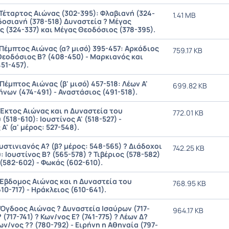
 Τέταρτος Αιώνας (302-395): Φλαβιανή (324-
1.41 MB
δοσιανή (378-518) Δυναστεία ? Μέγας
 (324-337) και Μέγας Θεοδόσιος (378-395).
 Πέμπτος Αιώνας (α? μισό) 395-457: Αρκάδιος
759.17 KB
Θεοδόσιος Β? (408-450) - Μαρκιανός και
51-457).
 Πέμπτος Αιώνας (β' μισό) 457-518: Λέων Α'
699.82 KB
Ζήνων (474-491) - Αναστάσιος (491-518).
 Έκτος Αιώνας και η Δυναστεία του
772.01 KB
(518-610): Ιουστίνος Α' (518-527) -
Α' (α' μέρος: 527-548).
ουστινιανός Α? (β? μέρος: 548-565) ? Διάδοχοι
742.25 KB
: Ιουστίνος Β? (565-578) ? Τιβέριος (578-582)
(582-602) - Φωκάς (602-610).
 Έβδομος Αιώνας και η Δυναστεία του
768.95 KB
10-717) - Ηράκλειος (610-641).
 Όγδοος Αιώνας ? Δυναστεία Ισαύρων (717-
964.17 KB
 (717-741) ? Κων/νος Ε? (741-775) ? Λέων Δ?
Κων/νος ?? (780-792) - Ειρήνη η Αθηναία (797-