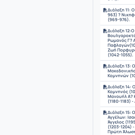
Διάλεξη 11: 
963) ? Νικηφ
(969-976).
Διάλεξη 12:Ο
Βουλγαροκτό
Ρωμανός Γ? 
Παφλαγών(10
Ζωή Πορφυρο
(1042-1055).
Διάλεξη 13: 
Μακεδονικής
Κομνηνών (10
Διάλεξη 14: 
Κομνηνός (108
Μανουήλ Α? Κ
(1180-1183) 
Διάλεξη 15: 
Αγγέλων: Ισαά
Άγγελος (1195
(1203-1204) 
Πρώτη Άλωση 