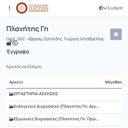
Σύνδεση
Μάθημα : Πλανήτης Γη
Κωδικός : GEO390
Αρχική Σελίδα
Πλανήτης Γη
Έγγραφα
Πλανήτης Γη
Geol_002 - Αβραάμ Ζεληλίδης, Γιώργος Μπαθρέλλος
Έγγραφα
Αρχικός κατάλογος
Αρχείο
Μέγεθος
ΕΡΓΑΣΤΗΡΙΑ-ΑΣΚΗΣΕΙΣ
Ενδογενεις διεργασίες (Πλανητης Γη: Δευτερο μέρος) (powerpoints) - Ζεληλίδης Αβ.
Εξωγενείς διεργασίες (Πλανητης Γη: Πρώτο μέρος) (Powerpoints) - Ζεληλίδης Αβραάμ