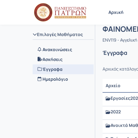
Μάθημα : 
Κωδικός : 
Αρχική Σελίδα
Αρχική
ΦΑΙΝΟΜΕ
Επιλογές Μαθήματος
ENV119 - Αγγελικ
Ανακοινώσεις
Έγγραφα
Ασκήσεις
Αρχικός κατάλογ
Έγγραφα
Ημερολόγιο
Αρχείο
Εργασίες202
2022
Ανοικτά Μα