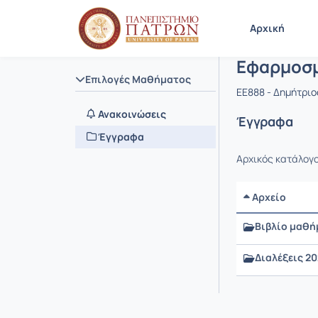
Μάθημα : 
Κωδικός : 
Αρχική Σελίδα
Αρχική
Εφαρμοσμ
Επιλογές Μαθήματος
EE888 - Δημήτρι
Ανακοινώσεις
Έγγραφα
Έγγραφα
Αρχικός κατάλογ
Αρχείο
Βιβλίο μαθή
Διαλέξεις 2