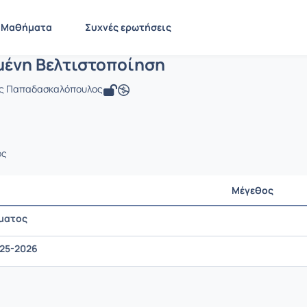
Εφαρμοσμένη Βελτιστοποίηση
EE888
Εφαρμοσμένη Βελτιστοποίηση
Έγγραφα
Μαθήματα
Συχνές ερωτήσεις
ένη Βελτιστοποίηση
ος Παπαδασκαλόπουλος
ος
Μέγεθος
ματος
025-2026