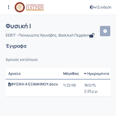
Σύνδεση
Μάθημα : Φυσική Ι
Κωδικός : EE877
Αρχική Σελίδα
Φυσική Ι
Έγγραφα
Φυσική Ι
EE877 - Παναγιώτης Κουνάβης, Βασιλική Περράκη
Έγγραφα
Αρχικός κατάλογος
Αρχείο
Μέγεθος
Ημερομηνία
ΦΥΣΙΚΗ Α ΕΞΑΜΗΝΟΥ.docx
11.22 KB
18/2/15,
2:25 μ.μ.