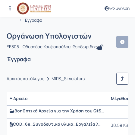
Σύνδεση
Μάθημα : Οργάνωση Υπολογιστών
Κωδικός : EE805
Αρχική Σελίδα
Οργάνωση Υπολογιστών
Έγγραφα
Οργάνωση Υπολογιστών
EE805 - Οδυσσέας Κουφοπαύλου, Θεοδωριδης
Έγγραφα
Αρχικός κατάλογος
MIPS_Simulators
Αρχείο
Μέγεθος
Βοηθητικά Αρχεία για την Χρήση του QtSPIM
COD_6e_Συνοδευτικό υλικό_Εργαλεία λογισμικού.docx
30.59 KB