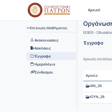
Μάθημα : 
Κωδικός : 
Αρχική Σελίδα
Αρχική
Οργάνωση
Επιλογές Μαθήματος
EE805 - Οδυσσέα
Ανακοινώσεις
Έγγραφα
Ασκήσεις
Έγγραφα
Αρχικός κατάλογ
Ημερολόγιο
Σύνδεσμοι
Αρχείο
ΙΑΝ_26
ΙΟΥΝ_26