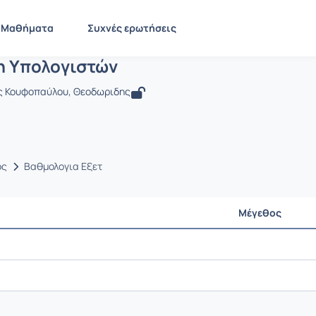
Οργάνωση Υπολογιστών
EE805
Οργάνωση Υπολογιστών
Έγγραφα
Μαθήματα
Συχνές ερωτήσεις
 Υπολογιστών
ς Κουφοπαύλου, Θεοδωριδης
ος
Βαθμολογια Εξετ
Μέγεθος