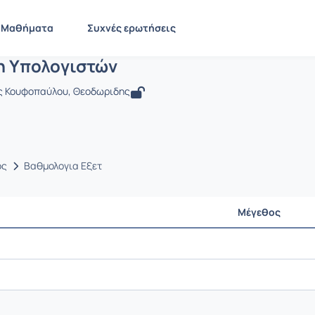
Οργάνωση Υπολογιστών
EE805
Οργάνωση Υπολογιστών
Έγγραφα
Μαθήματα
Συχνές ερωτήσεις
 Υπολογιστών
ς Κουφοπαύλου, Θεοδωριδης
ος
Βαθμολογια Εξετ
Μέγεθος