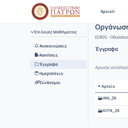
Μάθημα : 
Κωδικός : 
Αρχική Σελίδα
Αρχική
Οργάνωση
Επιλογές Μαθήματος
EE805 - Οδυσσέα
Ανακοινώσεις
Έγγραφα
Ασκήσεις
Έγγραφα
Αρχικός κατάλογ
Ημερολόγιο
Σύνδεσμοι
Αρχείο
ΙΑΝ_26
ΙΟΥΝ_26