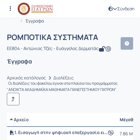
Σύνδεση
Μάθημα : ΡΟΜΠΟΤΙΚΑ ΣΥΣΤΗΜΑΤΑ
Κωδικός : EE804
Αρχική Σελίδα
ΡΟΜΠΟΤΙΚΑ ΣΥΣΤΗΜΑΤΑ
Έγγραφα
ΡΟΜΠΟΤΙΚΑ ΣΥΣΤΗΜΑΤΑ
EE804 - Αντώνιος Τζές - Ευάγγελος Δερματάς
Έγγραφα
Αρχικός κατάλογος
Διαλέξεις
Οι διαλέξεις του φακέλου έγιναν στα πλαίσια του προγράμματος
"ΑΝΟΙΚΤΑ AΚΑΔΗΜΑΪΚΑ ΜΑΘΗΜΑΤΑ ΠΑΝΕΠΙΣΤΗΜΙΟΥ ΠΑΤΡΩΝ"
Αρχείο
Μέγεθος
1. Εισαγωγή στην ψηφιακή επεξεργασία εικόνας
7.86 MB