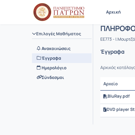
Μάθημα :
Κωδικός : 
Αρχική Σελίδα
Αρχική
ΠΛΗΡΟΦΟ
Επιλογές Μαθήματος
EE773 - Ι.Μουρτζ
Ανακοινώσεις
Έγγραφα
Έγγραφα
Αρχικός κατάλογ
Ημερολόγιο
Σύνδεσμοι
Αρχείο
BluRay.pdf
DVD player S