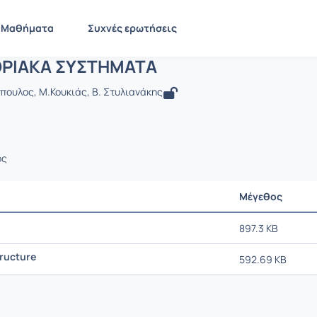
 ΠΛΗΡΟΦΟΡΙΑΚΑ ΣΥΣΤΗΜΑΤΑ
EE773
ΠΛΗΡΟΦΟΡΙΑΚΑ ΣΥΣΤΗΜΑΤΑ
Έγγραφα
Μαθήματα
Συχνές ερωτήσεις
ΡΙΑΚΑ ΣΥΣΤΗΜΑΤΑ
όπουλος, Μ.Κουκιάς, Β. Στυλιανάκης
ος
Μέγεθος
897.3 KB
tructure
592.69 KB