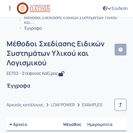
Σύνδεση
Μάθημα : Μέθοδοι Σχεδίασης Ειδικώ
Κωδικός : EE703
Αρχική Σελίδα
Μέθοδοι Σχεδίασης Ειδικών Συστημάτων Υλικού
και...
Έγγραφα
Μέθοδοι Σχεδίασης Ειδικών
Συστημάτων Υλικού και
Λογισμικού
EE703 - Στέφανος Καξίρας
Έγγραφα
Αρχικός κατάλογος
LOW POWER
EXAMPLES
Αρχείο
Μέγεθος
Ημερομηνία
Ρυθμίσε