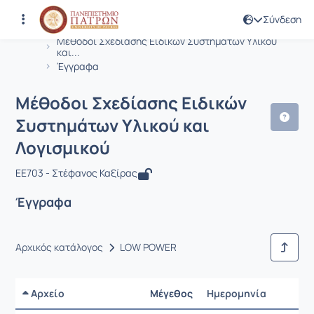
Σύνδεση
Μάθημα : Μέθοδοι Σχεδίασης Ειδικώ
Κωδικός : EE703
Αρχική Σελίδα
Μέθοδοι Σχεδίασης Ειδικών Συστημάτων Υλικού
και...
Έγγραφα
Μέθοδοι Σχεδίασης Ειδικών
Συστημάτων Υλικού και
Λογισμικού
EE703 - Στέφανος Καξίρας
Έγγραφα
Αρχικός κατάλογος
LOW POWER
Αρχείο
Μέγεθος
Ημερομηνία
Ρυθμίσ