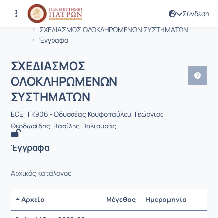
Σύνδεση
Μάθημα : ΣΧΕΔΙΑΣΜΟΣ ΟΛΟΚΛΗΡΩΜ
Κωδικός : EE660
Αρχική Σελίδα
ΣΧΕΔΙΑΣΜΟΣ ΟΛΟΚΛΗΡΩΜΕΝΩΝ ΣΥΣΤΗΜΑΤΩΝ
Έγγραφα
ΣΧΕΔΙΑΣΜΟΣ
ΟΛΟΚΛΗΡΩΜΕΝΩΝ
ΣΥΣΤΗΜΑΤΩΝ
ECE_ΓK906 - Οδυσσέας Κουφοπαύλου, Γεώργιος
Θεοδωρίδης, Βασίλης Παλιουράς
Έγγραφα
Αρχικός κατάλογος
Αρχείο
Μέγεθος
Ημερομηνία
Ρυθμίσ