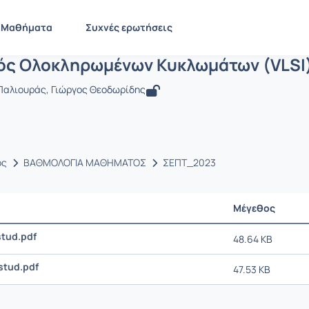
Σχεδιασμός Ολοκληρωμένων Κυκλωμάτων
EE645
Σχεδιασμός Ολοκληρωμένων Κυκλωμάτων (VLSI) ΙΙ
Έγγραφα
Μαθήματα
Συχνές ερωτήσεις
ός Ολοκληρωμένων Κυκλωμάτων (VLSI) 
 Παλιουράς, Γιώργος Θεοδωρίδης
ος
ΒΑΘΜΟΛΟΓΙΑ ΜΑΘΗΜΑΤΟΣ
ΣΕΠΤ_2023
Μέγεθος
tud.pdf
48.64 KB
tud.pdf
47.53 KB