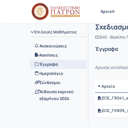
Μάθημα : 
Κωδικός : 
Αρχική Σελίδα
Αρχική
Σχεδιασμ
Επιλογές Μαθήματος
EE645 - Βασίλης
Ανακοινώσεις
Έγγραφα
Ασκήσεις
Έγγραφα
Αρχικός κατάλογ
Ημερολόγιο
Σύνδεσμοι
Αρχείο
Αίθουσα εαρινού
ECE_Γ8041_s
εξαμήνου 2024
ECE_ΓK809_s