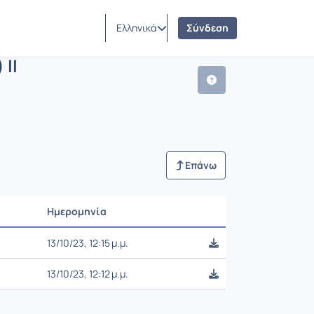
 (VLSI) ΙΙ
Ελληνικά
Σύνδεση
ΙΙ
Επάνω
Ημερομηνία
Ρυθμίσεις επιλογής
13/10/23, 12:15 μ.μ.
13/10/23, 12:12 μ.μ.