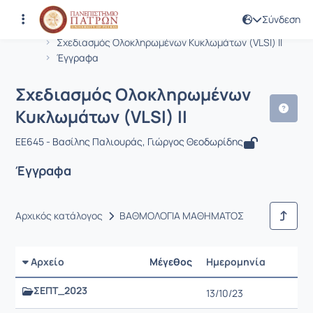
Σύνδεση
Μάθημα : Σχεδιασμός Ολοκληρωμένων
Κωδικός : EE645
Αρχική Σελίδα
Σχεδιασμός Ολοκληρωμένων Κυκλωμάτων (VLSI) ΙΙ
Έγγραφα
Σχεδιασμός Ολοκληρωμένων
Κυκλωμάτων (VLSI) ΙΙ
EE645 - Βασίλης Παλιουράς, Γιώργος Θεοδωρίδης
Έγγραφα
Αρχικός κατάλογος
ΒΑΘΜΟΛΟΓΙΑ ΜΑΘΗΜΑΤΟΣ
Αρχείο
Μέγεθος
Ημερομηνία
Ρυθμίσ
ΣΕΠΤ_2023
13/10/23