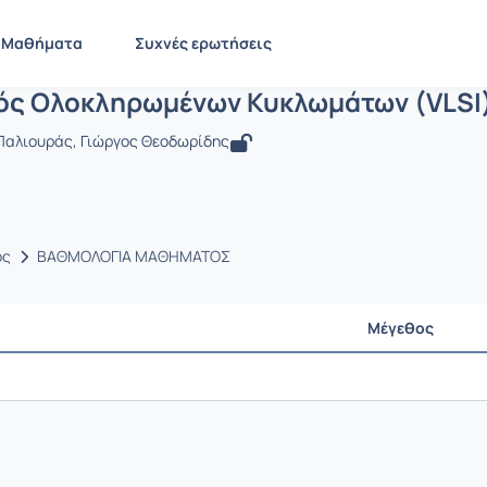
Σχεδιασμός Ολοκληρωμένων Κυκλωμάτων
EE645
Σχεδιασμός Ολοκληρωμένων Κυκλωμάτων (VLSI) ΙΙ
Έγγραφα
Μαθήματα
Συχνές ερωτήσεις
ός Ολοκληρωμένων Κυκλωμάτων (VLSI) 
 Παλιουράς, Γιώργος Θεοδωρίδης
ος
ΒΑΘΜΟΛΟΓΙΑ ΜΑΘΗΜΑΤΟΣ
Μέγεθος