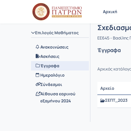
Μάθημα : 
Κωδικός : 
Αρχική Σελίδα
Αρχική
Σχεδιασμ
Επιλογές Μαθήματος
EE645 - Βασίλης
Ανακοινώσεις
Έγγραφα
Ασκήσεις
Έγγραφα
Αρχικός κατάλογ
Ημερολόγιο
Σύνδεσμοι
Αρχείο
Αίθουσα εαρινού
ΣΕΠΤ_2023
εξαμήνου 2024