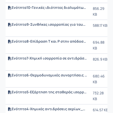
Ενότητα10-Γενικές ιδιότητες διαλυμάτων.pdf
856.29
KB
Ενότητα9-Συνθήκες ισορροπίας για ταυτόχρονες ανεξάρτητες αντιδράσεις.pdf
588.17 KB
Ενότητα8-Επίδραση Τ και Ρ στην απόδοση αντιδράσεων Αρχή Le Chatelier.pdf
694.88
KB
Ενότητα7-Χημική ισορροπία σε αντιδράσεις αερίων σε ισορροπία με υγρά και στερεά.pdf
826.9 KB
Ενότητα6-Θερμοδυναμικές συναρτήσεις χημικών αντιδράσεων.pdf
680.46
KB
Ενότητα5-Εξάρτηση της σταθεράς ισορροπίας από τη θερμοκρασία.pdf
732.28
KB
Ενότητα4-Χημικές αντιδράσεις αερίων_Σταθερά Χημικής Ισορροπίας_Πρότυπη Ελεύθερη Ενέργεια.pdf
614.57 KB