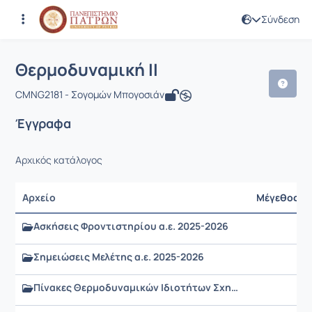
Σύνδεση
Μάθημα : Θερμοδυναμική ΙΙ
Κωδικός : CMNG2181
Αρχική Σελίδα
Θερμοδυναμική ΙΙ
Έγγραφα
Θερμοδυναμική ΙΙ
CMNG2181 - Σογομών Μπογοσιάν
Έγγραφα
Αρχικός κατάλογος
Αρχείο
Μέγεθος
Ασκήσεις Φροντιστηρίου α.ε. 2025-2026
Σημειώσεις Μελέτης α.ε. 2025-2026
Πίνακες Θερμοδυναμικών Ιδιοτήτων Σχηματισμού Χημικών Ενώσεων