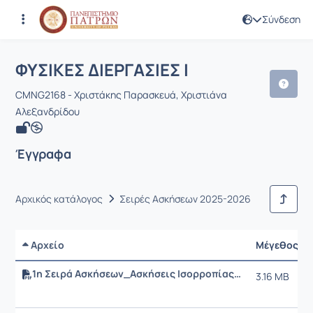
Σύνδεση
Μάθημα : ΦΥΣΙΚΕΣ ΔΙΕΡΓΑΣΙΕΣ Ι
Κωδικός : CMNG2168
Αρχική Σελίδα
ΦΥΣΙΚΕΣ ΔΙΕΡΓΑΣΙΕΣ Ι
Έγγραφα
ΦΥΣΙΚΕΣ ΔΙΕΡΓΑΣΙΕΣ Ι
CMNG2168 - Χριστάκης Παρασκευά, Χριστιάνα
Αλεξανδρίδου
Έγγραφα
Αρχικός κατάλογος
Σειρές Ασκήσεων 2025-2026
Αρχείο
Μέγεθος
1η Σειρά Ασκήσεων_Ασκήσεις Ισορροπίας Ατμού- Υγρού_2025_corrected.pdf
3.16 MB