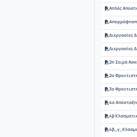
Απλές Αποστ
Απορρόφηση 
Διεργασίες 
Διεργασίες 
2η Σειρά Ασ
2ο Φροντιστ
3ο Φροντιστ
4α Απόσταξη
4β Κλασματι
4β_γ_Κλασμ