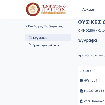
Μάθημα : Φ
Κωδικός :
Αρχική Σελίδα
Αρχική
ΦΥΣΙΚΕΣ Δ
Επιλογές Μαθήματος
CMNG2168 - Χρισ
Έγγραφα
Έγγραφα
Ερωτηματολόγια
Αρχικός κατάλογ
Αρχείο
HW1.pdf
1-s2.0-0378
2nd Homewor