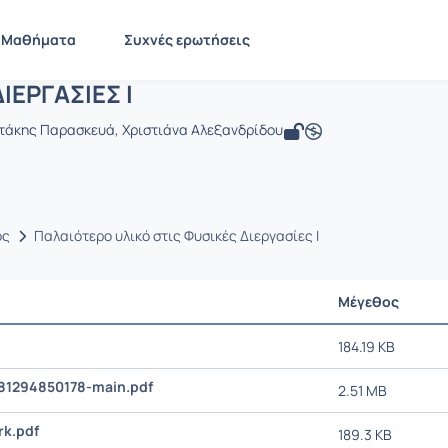
ΥΣΙΚΕΣ ΔΙΕΡΓΑΣΙΕΣ Ι
 CMNG2168
ΦΥΣΙΚΕΣ ΔΙΕΡΓΑΣΙΕΣ Ι
Έγγραφα
Μαθήματα
Συχνές ερωτήσεις
ΙΕΡΓΑΣΙΕΣ Ι
τάκης Παρασκευά, Χριστιάνα Αλεξανδρίδου
ος
Παλαιότερο υλικό στις Φυσικές Διεργασίες Ι
Μέγεθος
184.19 KB
381294850178-main.pdf
2.51 MB
k.pdf
189.3 KB