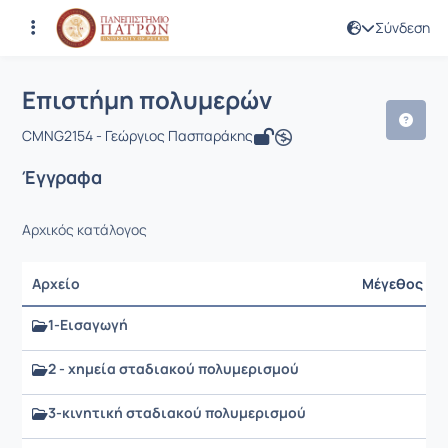
Σύνδεση
Μάθημα : Επιστήμη πολυμερών
Κωδικός : CMNG2154
Αρχική Σελίδα
Επιστήμη πολυμερών
Έγγραφα
Επιστήμη πολυμερών
CMNG2154 - Γεώργιος Πασπαράκης
Έγγραφα
Αρχικός κατάλογος
Αρχείο
Μέγεθος
1-Εισαγωγή
2 - χημεία σταδιακού πολυμερισμού
3-κινητική σταδιακού πολυμερισμού