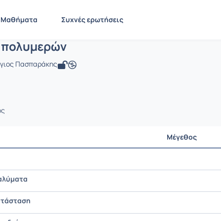
Επιστήμη πολυμερών
 CMNG2154
Επιστήμη πολυμερών
Έγγραφα
Μαθήματα
Συχνές ερωτήσεις
 πολυμερών
ργιος Πασπαράκης
ος
Μέγεθος
αλύματα
ατάσταση