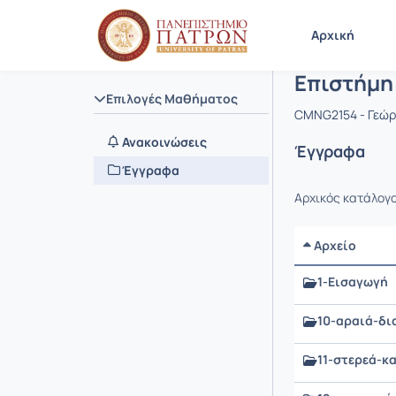
Μάθημα : 
Κωδικός :
Αρχική Σελίδα
Αρχική
Επιστήμη
Επιλογές Μαθήματος
CMNG2154 - Γεώ
Ανακοινώσεις
Έγγραφα
Έγγραφα
Αρχικός κατάλογ
Αρχείο
1-Εισαγωγή
10-αραιά-δι
11-στερεά-κ