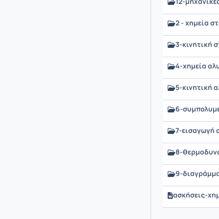
12-μηχανικέ
2 - χημεία 
3-κινητική 
4-χημεία α
5-κινητική 
6-συμπολυμ
7-εισαγωγή 
8-θερμοδυν
9-διαγράμμ
ασκήσεις-χη