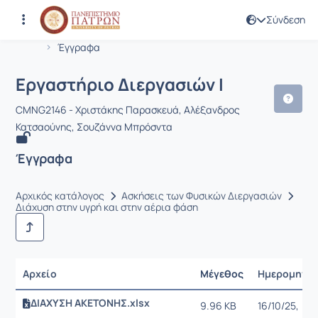
Σύνδεση
Μάθημα : Εργαστήριο Διεργασιών I
Κωδικός : CMNG2146
Αρχική Σελίδα
Εργαστήριο Διεργασιών I
Έγγραφα
Εργαστήριο Διεργασιών I
CMNG2146 - Χριστάκης Παρασκευά, Αλέξανδρος
Κατσαούνης, Σουζάννα Μπρόσντα
Έγγραφα
Αρχικός κατάλογος
Ασκήσεις των Φυσικών Διεργασιών
Διάχυση στην υγρή και στην αέρια φάση
Αρχείο
Μέγεθος
Ημερομηνία
ΔΙΑΧΥΣΗ ΑΚΕΤΟΝΗΣ.xlsx
9.96 KB
16/10/25,