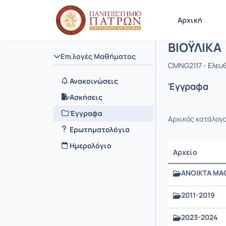
Μάθημα : 
Κωδικός :
Αρχική Σελίδα
Αρχική
ΒΙΟΫΛΙΚΑ
Επιλογές Μαθήματος
CMNG2117 - Ελευ
Ανακοινώσεις
Έγγραφα
Ασκήσεις
Έγγραφα
Αρχικός κατάλογ
Ερωτηματολόγια
Ημερολόγιο
Αρχείο
ΑΝΟΙΚΤΑ ΜΑ
2011-2019
2023-2024