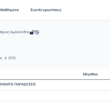
ΒΙΟΫΛΙΚΑ
 CMNG2117
ΒΙΟΫΛΙΚΑ
Έγγραφα
Μαθήματα
Συχνές ερωτήσεις
θέριος Αμανατίδης
ος
2015
Μέγεθος
ΘΗΜΑΤΑ-ΠΑΡΑΔΟΣΕΙΣ