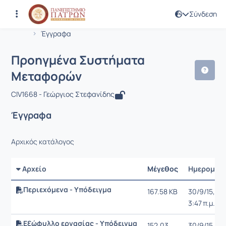
Σύνδεση
Μάθημα : Προηγμένα Συστήματα Με
Κωδικός : CIV1668
Αρχική Σελίδα
Προηγμένα Συστήματα Μεταφορών
Έγγραφα
Προηγμένα Συστήματα
Μεταφορών
CIV1668 - Γεώργιος Στεφανίδης
Έγγραφα
Αρχικός κατάλογος
Αρχείο
Μέγεθος
Ημερομην
Περιεχόμενα - Υπόδειγμα
167.58 KB
30/9/15,
3:47 π.μ.
Εξώφυλλο εργασίας - Υπόδειγμα
152.03
30/9/15,