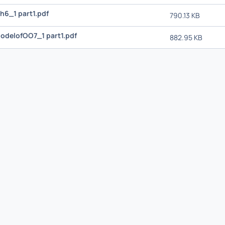
6_1 part1.pdf
790.13 KB
odelofOO7_1 part1.pdf
882.95 KB