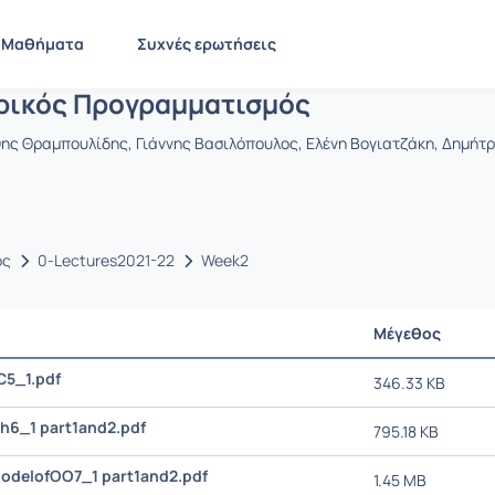
Οντοκεντρικός Προγραμματισμός
CEID1105
Οντοκεντρικός Προγραμματισμός
Έγγραφα
Μαθήματα
Συχνές ερωτήσεις
ρικός Προγραμματισμός
θης Θραμπουλίδης, Γιάννης Βασιλόπουλος, Ελένη Βογιατζάκη, Δημή
ος
0-Lectures2021-22
Week2
Μέγεθος
C5_1.pdf
346.33 KB
h6_1 part1and2.pdf
795.18 KB
odelofOO7_1 part1and2.pdf
1.45 MB