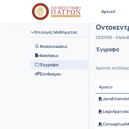
Μάθημα : 
Κωδικός : 
Αρχική Σελίδα
Αρχική
Οντοκεντ
Επιλογές Μαθήματος
CEID1105 - Κλεάν
Ανακοινώσεις
Έγγραφα
Ασκήσεις
Έγγραφα
Αρχικός κατάλογ
Σύνδεσμοι
Αρχείο
JavaExtends
LegoApproac
ConseptualM