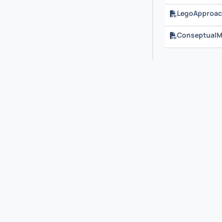
LegoApproach
ConseptualM