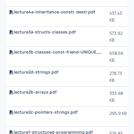
lecture4a-inheritance-constr-destr.pdf
437.43
KB
lecture3a-structs-classes.pdf
573.92
KB
lecture3b-classes-const-friend-UNIQUE_PTR.pdf
658.66
KB
lecture2d-strings.pdf
278.73
KB
lecture2b-arrays.pdf
333.98
KB
lecture2c-pointers-strings.pdf
295.9 KB
lecture1-structured-programming.pdf
525.83