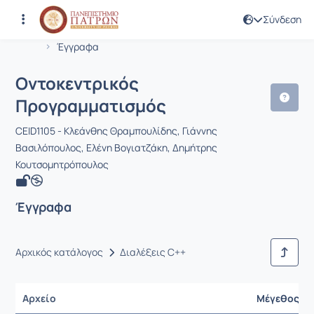
Σύνδεση
Μάθημα : Οντοκεντρικός Προγραμμα
Κωδικός : CEID1105
Αρχική Σελίδα
Οντοκεντρικός Προγραμματισμός
Έγγραφα
Οντοκεντρικός
Προγραμματισμός
CEID1105 - Κλεάνθης Θραμπουλίδης, Γιάννης
Βασιλόπουλος, Ελένη Βογιατζάκη, Δημήτρης
Κουτσομητρόπουλος
Έγγραφα
Αρχικός κατάλογος
Διαλέξεις C++
Αρχείο
Μέγεθος