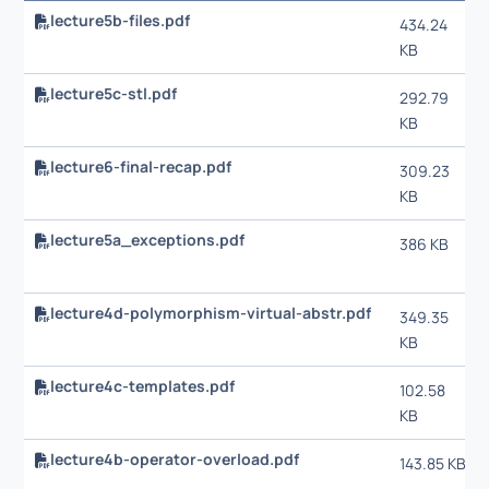
lecture5b-files.pdf
434.24
KB
lecture5c-stl.pdf
292.79
KB
lecture6-final-recap.pdf
309.23
KB
lecture5a_exceptions.pdf
386 KB
lecture4d-polymorphism-virtual-abstr.pdf
349.35
KB
lecture4c-templates.pdf
102.58
KB
lecture4b-operator-overload.pdf
143.85 KB