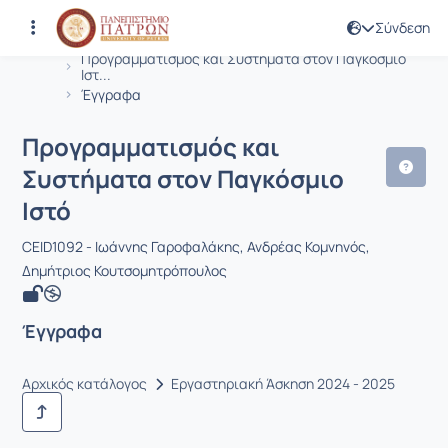
Σύνδεση
Μάθημα : Προγραμματισμός και Συστ
Κωδικός : CEID1092
Αρχική Σελίδα
Προγραμματισμός και Συστήματα στον Παγκόσμιο
Ιστ...
Έγγραφα
Προγραμματισμός και
Συστήματα στον Παγκόσμιο
Ιστό
CEID1092 - Ιωάννης Γαροφαλάκης, Ανδρέας Κομνηνός,
Δημήτριος Κουτσομητρόπουλος
Έγγραφα
Αρχικός κατάλογος
Εργαστηριακή Άσκηση 2024 - 2025